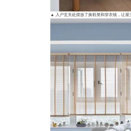
▲ 入户玄关处摆放了换鞋凳和穿衣镜，让