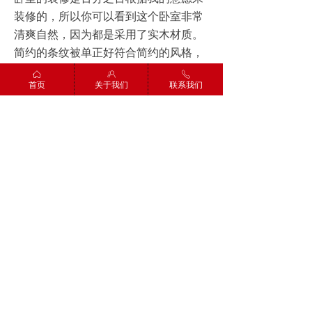
装修的，所以你可以看到这个卧室非常
清爽自然，因为都是采用了实木材质。
简约的条纹被单正好符合简约的风格，
所以显得很搭。
ꀇ
ꁘ
ꂅ
首页
关于我们
联系我们
在空白的墙壁上只凭一副长长的挂画就
变得无比华丽了。
书房当然有一种很宁静安逸的感觉，因
为实木的家具，温暖的灯光以及整齐的
格局都是经过深思熟虑了。
过道的色调搭配还是挺好的。