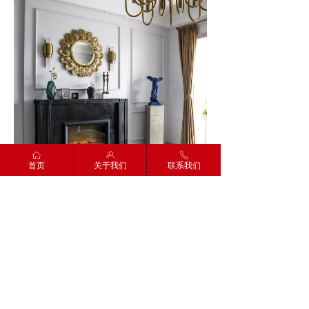
ꀇ
ꁘ
ꂅ
首页
关于我们
联系我们