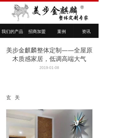
我们的产品
招商加盟
案例
资讯
美步金麒麟整体定制——全屋原
木质感家居，低调高端大气
2019-01-08
玄 关