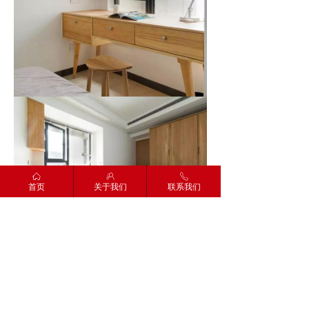
ꀇ
ꁘ
ꂅ
首页
关于我们
联系我们