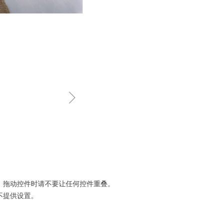
ꁇ
。拖动控件时请不要让任何控件重叠。
不提供设置。