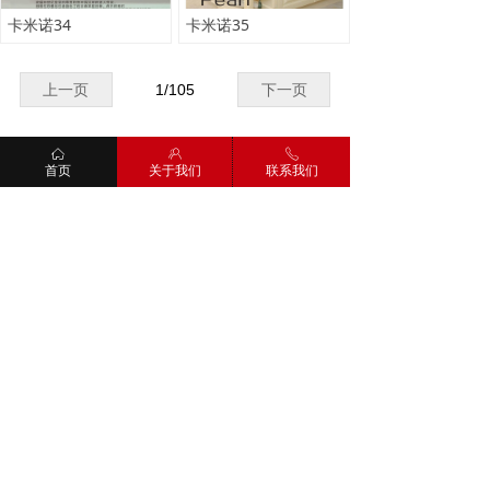
卡米诺34
卡米诺35
上一页
1
/
105
下一页
ꀇ
ꁘ
ꂅ
资讯
/
INFORMATION
首页
关于我们
联系我们
美步金麒麟整体定制——全屋原木质感家居，低调高端大气
今天带来一个简约的案例，是一个109㎡三居室，家
里多选用的原木质感家具，看着就觉得很舒服！
2019-01-08
727
넶
美步金麒麟整体橱柜的尺寸如何定制 整体橱柜标准尺寸
如果有条件的话，一般家庭都会为厨房“量身定做”一
套整体橱柜，考虑到橱柜质量的优劣影响到整体厨
房的合理布局，因此，橱柜厂家在进行相关衔接之
2018-08-07
344
넶
时会对橱柜进行相关的丈量，那么整体橱柜的尺寸
应该如何丈量，怎么样的橱柜尺寸才是标准尺寸呢?
没有北欧风，美步金麒麟整体定制轻奢的设计照样精彩
轻奢，是一种生活态度，低调、舒适却无伤高贵与