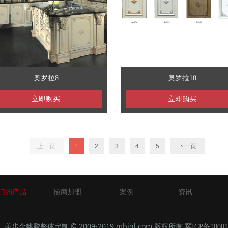
奥罗拉8
奥罗拉10
立即购买
立即购买
上一页
1
2
3
4
5
下一页
们的产品
招商加盟
案例
资讯
美步金麒麟整体定制 © 2009-2019 mbjql.com 版权所有
冀ICP备1800